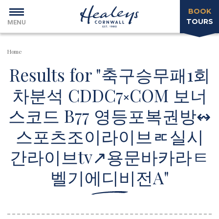
BOOK
TOURS
MENU
Home
Results for "축구승무패1회
차분석 CDDC7༝COM 보너
스코드 B77 영등포복권방↭
스포츠조이라이브ㅪ실시
간라이브tv↗용문바카라ㅌ
벨기에디비전A"