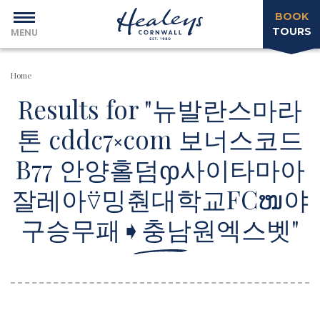
BOOK
TOURS
MENU
Home
Results for "뉴발란스마라
톤 cddc7༝com 보너스코드
B77 안양홀덤ჶ사이타마아
잘레아⍢밍춴대학교FCໜ야
구승무패➧충남원엑스벳"